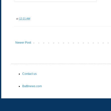
at
12:21 AM
Newer Post
Contact us
Battinews.com