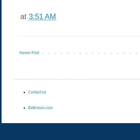
at
3:51 AM
Newer Post
Contact us
Battinews.com